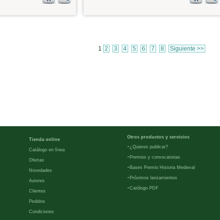
1
2
3
4
5
6
7
8
Siguiente >>
Otros productos y servicios
Tienda online
-
¿Quieres publicar?
Catálogo en línea
-
Premios y convocatorias
Ofertas
-
Bases Premio Historia Medieval
Novedades
-
Próximos lanzamientos
Autores
-
Católogo PDF
Clientes
Pedidos
Condiciones