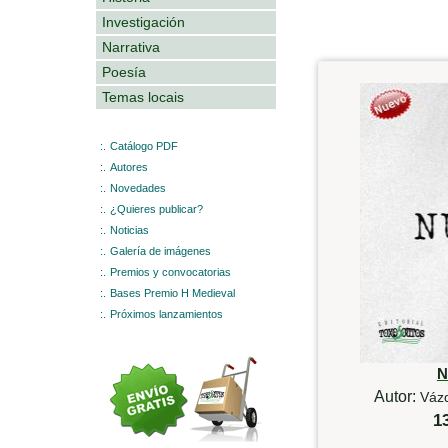
Investigación
Narrativa
Poesía
Temas locais
:.
Catálogo PDF
:.
Autores
:.
Novedades
:.
¿Quieres publicar?
:.
Noticias
:.
Galería de imágenes
:.
Premios y convocatorias
:.
Bases Premio H Medieval
:.
Próximos lanzamientos
N
Autor:
Vázq
1