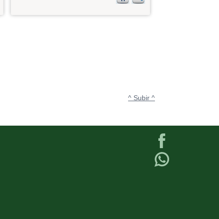
^ Subir ^