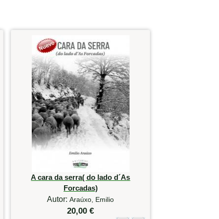
A cara da serra( do lado d´As
Forcadas)
Autor:
Araúxo, Emilio
20,00 €