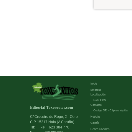
Inicio
Empresa
Localización
Ruta GPS
Contacto
Editorial Toxosoutos.com
Código QR - Cáptura rápida
C/ Cruceiro do Rego, 2 - Obre -
Noticias
C.P. 15217 Noia (A Coruña)
Galería
Tlf:
623 384 776
+34
Redes Sociales