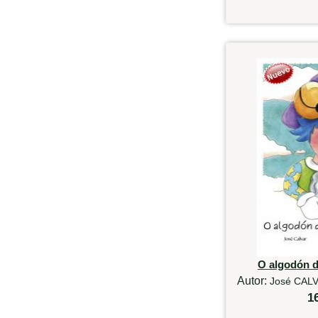
O algodón 
Autor:
José CALV
1