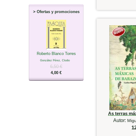
>
Ofertas y promociones
Roberto Blanco Torres
González Pérez, Clodio
6,50 €
4,00 €
As terras má
Autor:
Migu
1