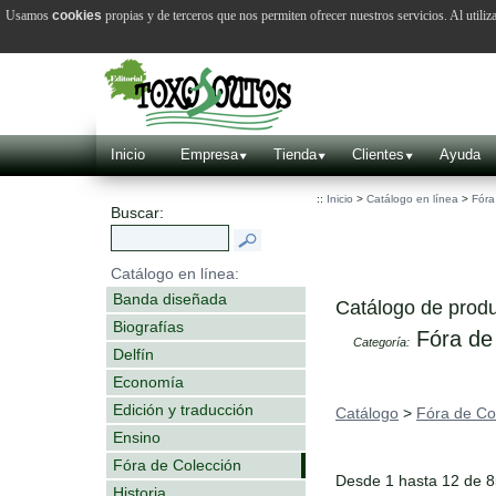
Usamos
cookies
propias y de terceros que nos permiten ofrecer nuestros servicios. Al utiliz
Inicio
Empresa
Tienda
Clientes
Ayuda
::
Inicio
>
Catálogo en línea
>
Fóra
Buscar:
Catálogo en línea:
Banda diseñada
Catálogo de produ
Biografías
Fóra de
Categoría:
Delfín
Economía
Edición y traducción
Catálogo
>
Fóra de Co
Ensino
Fóra de Colección
Desde 1 hasta 12 de 
Historia