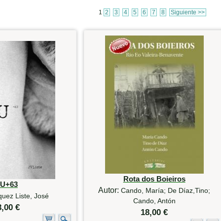
1
2
3
4
5
6
7
8
Siguiente >>
Rota dos Boieiros
U+63
Autor:
Cando, María; De Díaz,Tino;
uez Liste, José
Cando, Antón
3,00 €
18,00 €