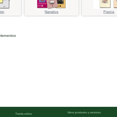
ión
Narrativa
Poesía
elementos
Otros productos y servicios
Tienda online