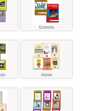
Economía
ción
Historia