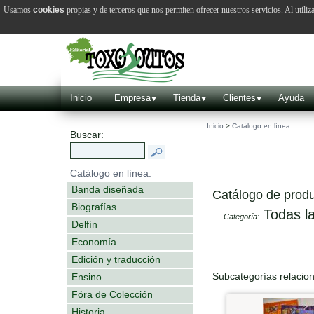
Usamos
cookies
propias y de terceros que nos permiten ofrecer nuestros servicios. Al utiliz
Inicio
Empresa
Tienda
Clientes
Ayuda
::
Inicio
>
Catálogo en línea
Buscar:
Catálogo en línea:
Banda diseñada
Catálogo de produ
Biografías
Todas la
Categoría:
Delfín
Economía
Edición y traducción
Subcategorías relacio
Ensino
Fóra de Colección
Historia