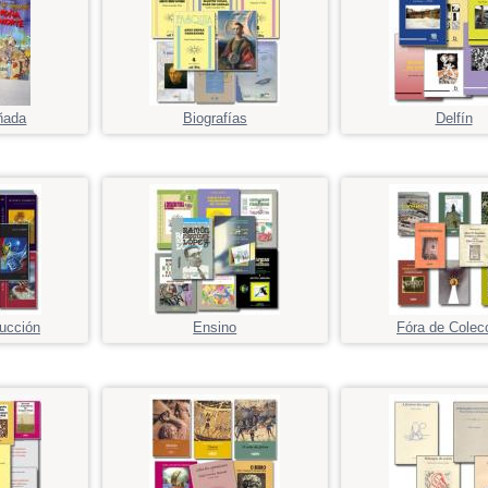
ñada
Biografías
Delfín
ducción
Ensino
Fóra de Colec