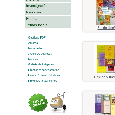
Investigación
Narrativa
Poesía
Temas locais
Banda dise
:.
Catálogo PDF
:.
Autores
:.
Novedades
:.
¿Quieres publicar?
:.
Noticias
:.
Galería de imágenes
:.
Premios y convocatorias
:.
Bases Premio H Medieval
Edición y tra
:.
Próximos lanzamientos