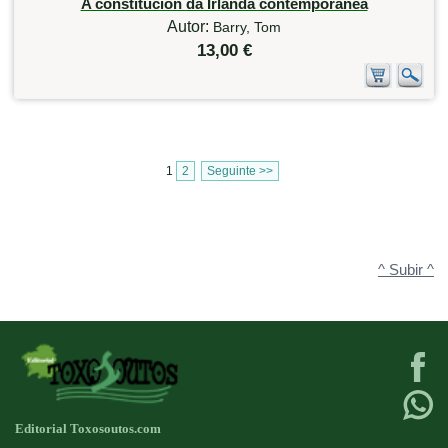
A constitución da Irlanda contemporánea
Autor:
Barry, Tom
13,00 €
1
2
Seguinte >>
^ Subir ^
Editorial Toxosoutos.com