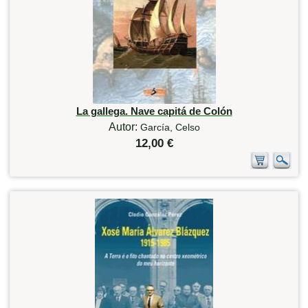
La gallega. Nave capitá de Colón
Autor:
García, Celso
12,00 €