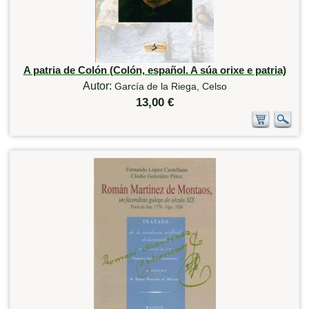
A patria de Colón (Colón, español. A súa orixe e patria)
Autor:
García de la Riega, Celso
13,00 €