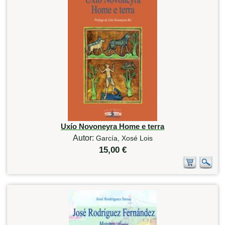
Uxío Novoneyra Home e terra
Autor:
García, Xosé Lois
15,00 €