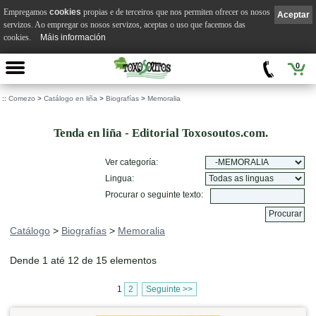
Empregamos
cookies
propias e de terceiros que nos permiten ofrecer os nosos
Aceptar
servizos. Ao empregar os nosos servizos, aceptas o uso que facemos das
cookies.
Máis información
0
::
Comezo
>
Catálogo en liña
>
Biografías
>
Memoralia
Tenda en liña - Editorial Toxosoutos.com.
Ver categoría:
Lingua:
Procurar o seguinte texto:
Catálogo
>
Biografías
>
Memoralia
Dende 1 até 12 de 15 elementos
1
2
Seguinte >>