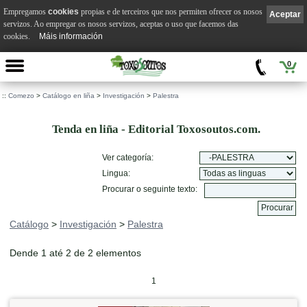
Empregamos
cookies
propias e de terceiros que nos permiten ofrecer os nosos
Aceptar
servizos. Ao empregar os nosos servizos, aceptas o uso que facemos das
cookies.
Máis información
0
::
Comezo
>
Catálogo en liña
>
Investigación
>
Palestra
Tenda en liña - Editorial Toxosoutos.com.
Ver categoría:
Lingua:
Procurar o seguinte texto:
Catálogo
>
Investigación
>
Palestra
Dende 1 até 2 de 2 elementos
1