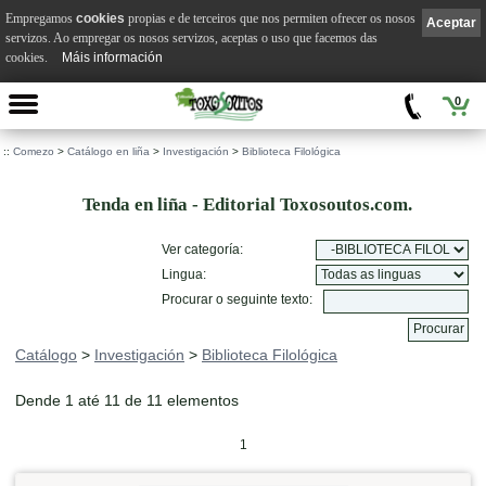
Empregamos
cookies
propias e de terceiros que nos permiten ofrecer os nosos
Aceptar
servizos. Ao empregar os nosos servizos, aceptas o uso que facemos das
cookies.
Máis información
0
::
Comezo
>
Catálogo en liña
>
Investigación
>
Biblioteca Filológica
Tenda en liña - Editorial Toxosoutos.com.
Ver categoría:
Lingua:
Procurar o seguinte texto:
Catálogo
>
Investigación
>
Biblioteca Filológica
Dende 1 até 11 de 11 elementos
1