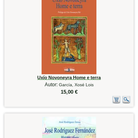
Uxío Novoneyra Home e terra
Autor:
García, Xosé Lois
15,00 €