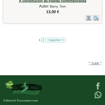
A constitución da Irlanda contemporánea
Autor:
Barry, Tom
13,00 €
1
2
Seguinte >>
^ Subir ^
Editorial Toxosoutos.com