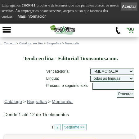
Empregamos
cookies
propias e de terceiros que nos permiten ofrecer os nosos
Aceptar
servizos. Ao empregar os nosos servizos, aceptas o uso que facemos das
cookies.
Máis información
0
::
Comezo
>
Catálogo en liña
>
Biografías
>
Memoralia
Tenda en liña - Editorial Toxosoutos.com.
Ver categoría:
Lingua:
Procurar o seguinte texto:
Catálogo
>
Biografías
>
Memoralia
Dende 1 até 12 de 15 elementos
1
2
Seguinte >>