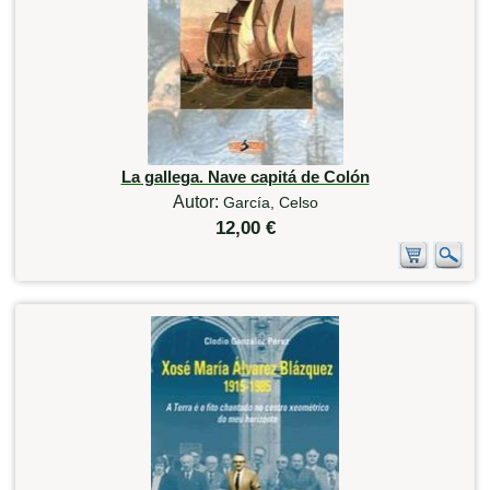
La gallega. Nave capitá de Colón
Autor:
García, Celso
12,00 €