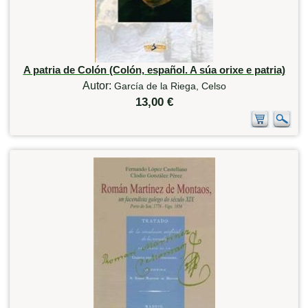
A patria de Colón (Colón, español. A súa orixe e patria)
Autor:
García de la Riega, Celso
13,00 €