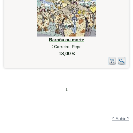
Baroña ou morte
:
Carreiro, Pepe
13,00 €
1
^ Subir ^