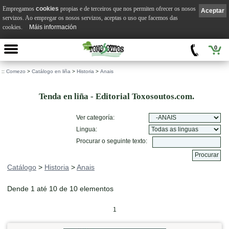
Empregamos
cookies
propias e de terceiros que nos permiten ofrecer os nosos
Aceptar
servizos. Ao empregar os nosos servizos, aceptas o uso que facemos das
cookies.
Máis información
0
::
Comezo
>
Catálogo en liña
>
Historia
>
Anais
Tenda en liña - Editorial Toxosoutos.com.
Ver categoría:
Lingua:
Procurar o seguinte texto:
Catálogo
>
Historia
>
Anais
Dende 1 até 10 de 10 elementos
1