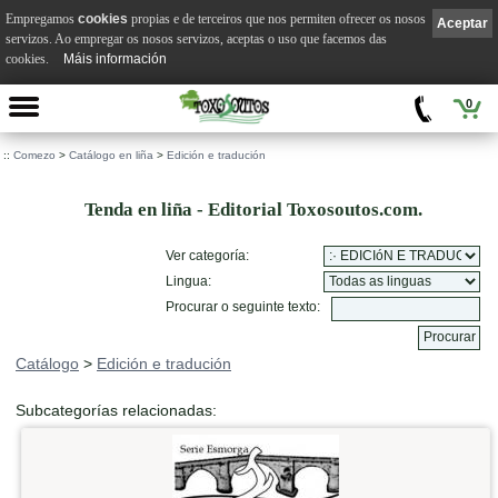
Empregamos
cookies
propias e de terceiros que nos permiten ofrecer os nosos
Aceptar
servizos. Ao empregar os nosos servizos, aceptas o uso que facemos das
cookies.
Máis información
0
::
Comezo
>
Catálogo en liña
>
Edición e tradución
Tenda en liña - Editorial Toxosoutos.com.
Ver categoría:
Lingua:
Procurar o seguinte texto:
Catálogo
>
Edición e tradución
Subcategorías relacionadas: