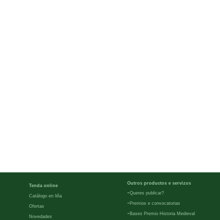
Outros productos e servizos
Tenda online
-
Queres publicar?
Catálogo en liña
-
Premios e convocatorias
Ofertas
-
Bases Premio Historia Medieval
Novedades