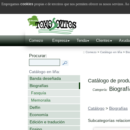
Empregamos
cookies
propias e de terceiros que nos permiten ofrecer os nosos servizos. A
Comezo
Empresa
Tenda
Clientes
Axuda
::
Comezo
>
Catálogo en liña
>
Bio
Procurar:
Catálogo en liña:
Banda deseñada
Catálogo de produ
Biografías
Biografí
Categoría:
Fasquía
Memoralia
Delfín
Catálogo
>
Biografías
Economía
Subcategorías relacio
Edición e tradución
Ensino