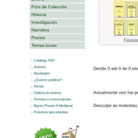
Fóra de Colección
Historia
Investigación
Narrativa
Poesía
Fasquí
Temas locais
:.
Catálogo PDF
:.
Autores
Dende 0 até 0 de 0 el
:.
Novidades
:.
¿Queres publicar?
:.
Novas
Actualmente non hai pr
:.
Galería de imaxes
:.
Premios e convocatorias
Desculpe as molestias
:.
Bases Premio H Medieval
:.
Próximos lanzamentos