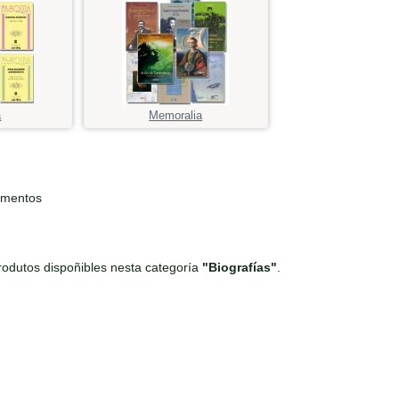
a
Memoralia
ementos
odutos dispoñibles nesta categoría
"Biografías"
.