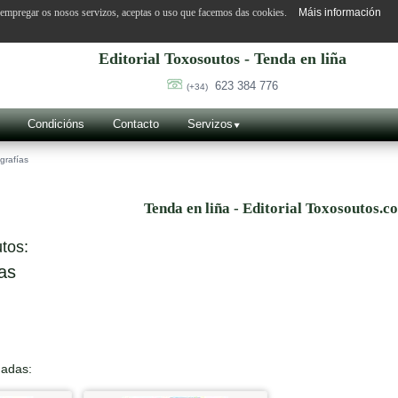
o empregar os nosos servizos, aceptas o uso que facemos das cookies.
Máis información
Editorial Toxosoutos - Tenda en liña
623 384 776
(+34)
Condicións
Contacto
Servizos
grafías
Tenda en liña - Editorial Toxosoutos.c
tos:
as
nadas: