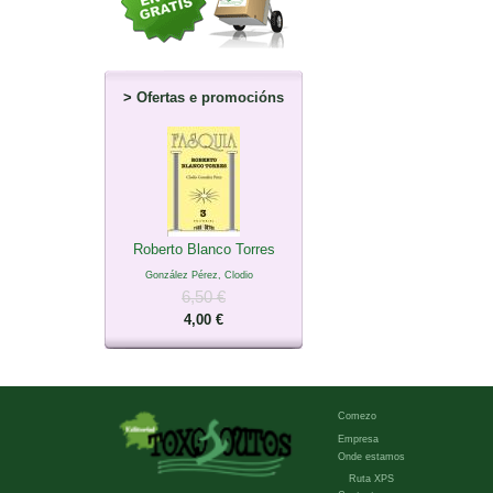
>
Ofertas e promocións
Roberto Blanco Torres
González Pérez, Clodio
6,50 €
4,00 €
Comezo
Empresa
Onde estamos
Ruta XPS