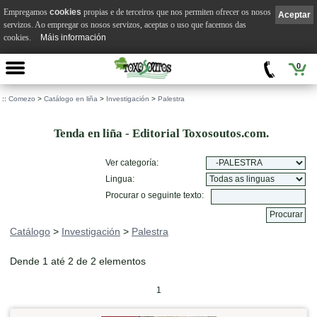
Empregamos
cookies
propias e de terceiros que nos permiten ofrecer os nosos
Aceptar
servizos. Ao empregar os nosos servizos, aceptas o uso que facemos das
cookies.
Máis información
0
::
Comezo
>
Catálogo en liña
>
Investigación
>
Palestra
Tenda en liña - Editorial Toxosoutos.com.
Ver categoría:
Lingua:
Procurar o seguinte texto:
Catálogo
>
Investigación
>
Palestra
Dende 1 até 2 de 2 elementos
1