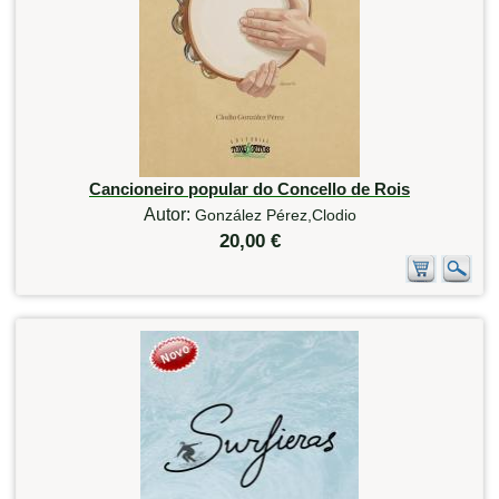
Cancioneiro popular do Concello de Rois
Autor:
González Pérez,Clodio
20,00 €