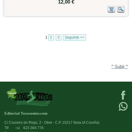
12,00 €
1
2
3
Seguinte >>
^ Subir ^
Editorial Toxosoutos.com
C/ Cruceiro do Rego, 2 - Obre - C.P. 15217 Noia (A Coruña)
Tlf:
623 384 776
+34