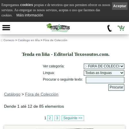
Empregamos
cookies
propias e de terceiros que nos permiten ofrecer os nosos
Aceptar
servizos. Ao empregar os nosos servizos, aceptas o uso que facemos das
cookies.
Máis información
0
::
Comezo
>
Catálogo en liña
>
Fóra de Colección
Tenda en liña - Editorial Toxosoutos.com.
Ver categoría:
Lingua:
Procurar o seguinte texto:
Catálogo
>
Fóra de Colección
Dende 1 até 12 de 85 elementos
1
2
3
Seguinte >>