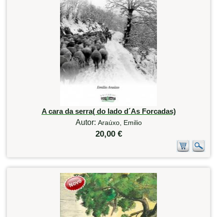
A cara da serra( do lado d´As Forcadas)
Autor:
Araúxo, Emilio
20,00 €