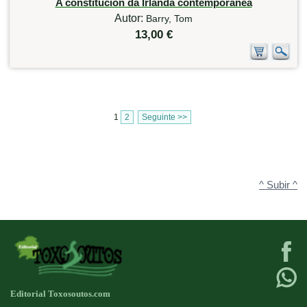
A constitución da Irlanda contemporánea
Autor:
Barry, Tom
13,00 €
1
2
Seguinte >>
^ Subir ^
Editorial Toxosoutos.com