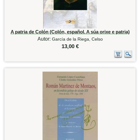
A patria de Colón (Colón, español. A súa orixe e patria)
Autor:
García de la Riega, Celso
13,00 €