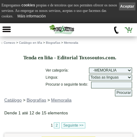
Empregamos
cookies
propias e de terceiros que nos permiten ofrecer os nosos
Aceptar
servizos. Ao empregar os nosos servizos, aceptas o uso que facemos das
cookies.
Máis información
0
::
Comezo
>
Catálogo en liña
>
Biografías
>
Memoralia
Tenda en liña - Editorial Toxosoutos.com.
Ver categoría:
Lingua:
Procurar o seguinte texto:
Catálogo
>
Biografías
>
Memoralia
Dende 1 até 12 de 15 elementos
1
2
Seguinte >>