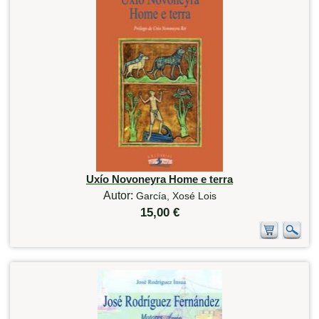
Uxío Novoneyra Home e terra
Autor:
García, Xosé Lois
15,00 €