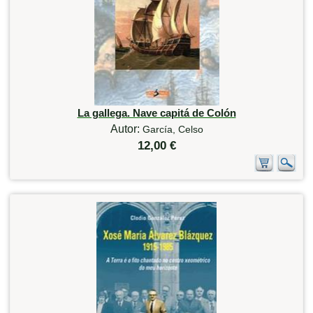
La gallega. Nave capitá de Colón
Autor:
García, Celso
12,00 €