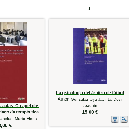
1
La psicología del árbitro de fútbol
Autor:
González-Oya Jacinto, Dosil
s aulas. O papel dos
Joaquín
dagoxía terapéutica
15,00 €
anelas, María Elena
8,00 €