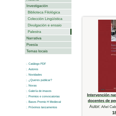
Investigación
Biblioteca Filológica
Colección Lingüística
Divulgación e ensaio
Palestra
Narrativa
Poesía
Temas locais
:.
Catálogo PDF
:.
Autores
:.
Novidades
:.
¿Queres publicar?
:.
Novas
:.
Galería de imaxes
Intervención na
:.
Premios e convocatorias
docentes de pe
:.
Bases Premio H Medieval
Autor:
Añel Cab
:.
Próximos lanzamentos
1