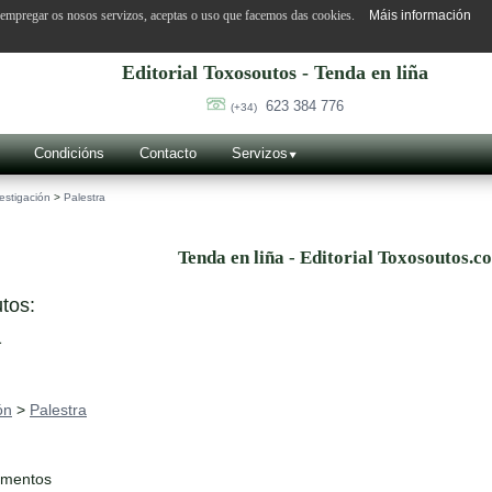
o empregar os nosos servizos, aceptas o uso que facemos das cookies.
Máis información
Editorial Toxosoutos - Tenda en liña
623 384 776
(+34)
Condicións
Contacto
Servizos
estigación
>
Palestra
Tenda en liña - Editorial Toxosoutos.c
tos:
a
ón
>
Palestra
ementos