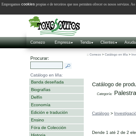
Empregamos
cookies
propias e de terceiros que nos permiten ofrecer os nosos servizos. A
Comezo
Empresa
Tenda
Clientes
Axuda
::
Comezo
>
Catálogo en liña
>
Inv
Procurar:
Catálogo en liña:
Banda deseñada
Catálogo de produ
Biografías
Palestr
Categoría:
Delfín
Economía
Edición e tradución
Catálogo
>
Investigaci
Ensino
Fóra de Colección
Dende 1 até 2 de 2 el
Historia