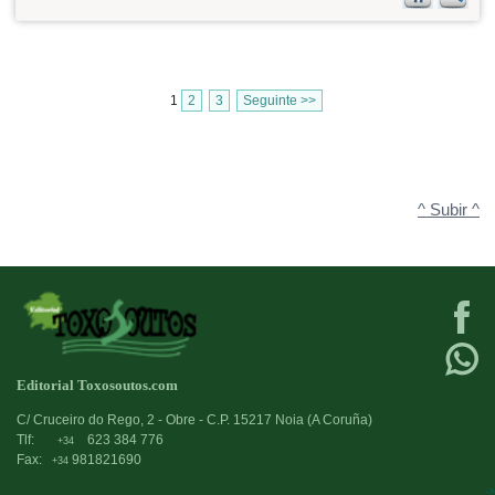
1
2
3
Seguinte >>
^ Subir ^
Editorial Toxosoutos.com
C/ Cruceiro do Rego, 2 - Obre - C.P. 15217 Noia (A Coruña)
Tlf:
623 384 776
+34
Fax:
981821690
+34
->