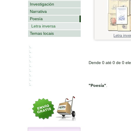
Investigación
Narrativa
Poesía
Letra inversa
Temas locais
Letra inve
:.
:.
:.
:.
Dende 0 até 0 de 0 el
:.
:.
:.
:.
:.
"Poesía"
.