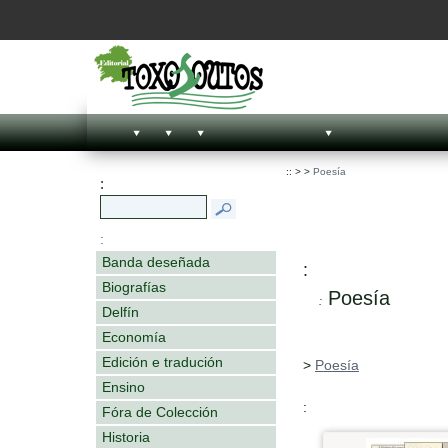
::
>
>
Poesía
:
:
Banda deseñada
:
Biografías
Poesía
:
Delfín
Economía
Edición e tradución
>
Poesía
Ensino
:
Fóra de Colección
Historia