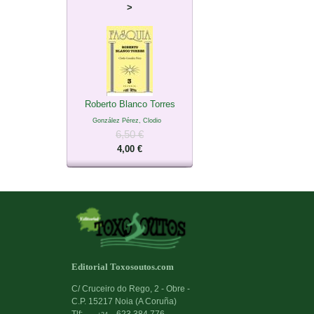
>
Roberto Blanco Torres
González Pérez, Clodio
6,50 €
4,00 €
Editorial Toxosoutos.com
C/ Cruceiro do Rego, 2 - Obre -
C.P. 15217 Noia (A Coruña)