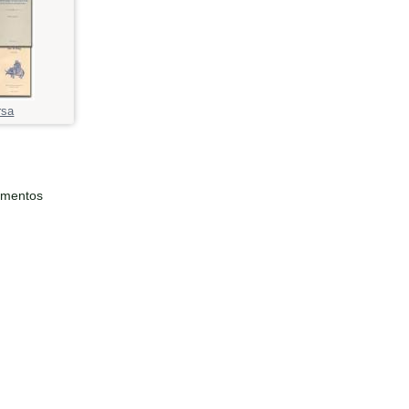
rsa
ementos