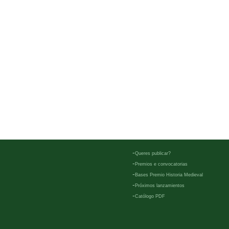
-
Queres publicar?
-
Premios e convocatorias
-
Bases Premio Historia Medieval
-
Próximos lanzamientos
-
Católogo PDF