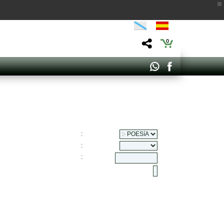
0
:
:
: