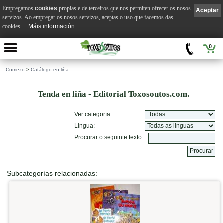
Empregamos
cookies
propias e de terceiros que nos permiten ofrecer os nosos
Aceptar
servizos. Ao empregar os nosos servizos, aceptas o uso que facemos das
cookies.
Máis información
0
::
Comezo
>
Catálogo en liña
Tenda en liña - Editorial Toxosoutos.com.
Ver categoría:
Lingua:
Procurar o seguinte texto:
Subcategorías relacionadas: