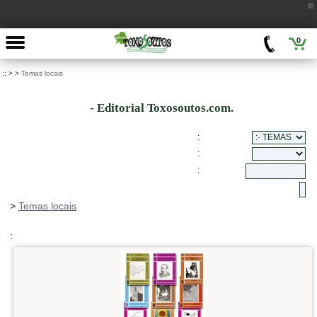
0
::
>
>
Temas locais
- Editorial Toxosoutos.com.
:
:
:
>
Temas locais
: