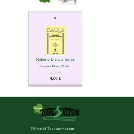
>
Roberto Blanco Torres
González Pérez, Clodio
6,50 €
4,00 €
Editorial Toxosoutos.com