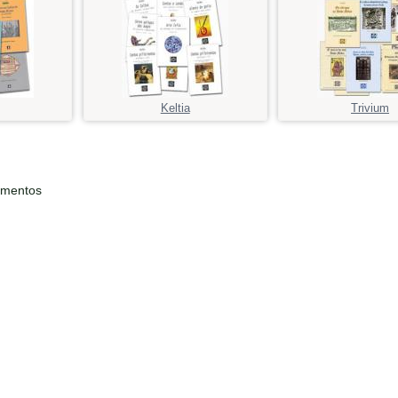
Keltia
Trivium
ementos