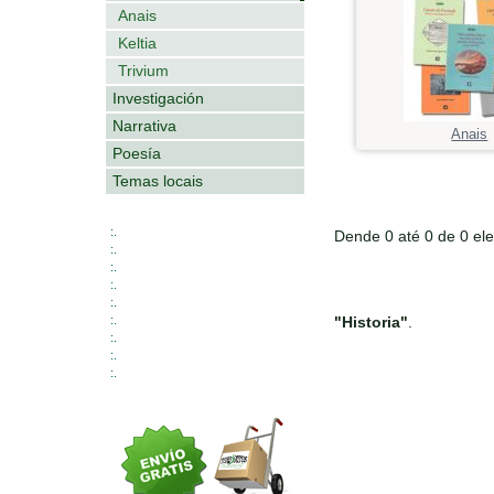
Anais
Keltia
Trivium
Investigación
Narrativa
Anais
Poesía
Temas locais
:.
Dende 0 até 0 de 0 el
:.
:.
:.
:.
:.
"Historia"
.
:.
:.
:.