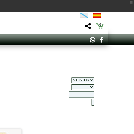
0
:
:
: