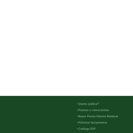
-
Queres publicar?
-
Premios e convocatorias
-
Bases Premio Historia Medieval
-
Próximos lanzamientos
-
Católogo PDF