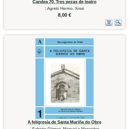
Candea 70. Tres pezas de teatro
:
Agrelo Hermo, Xosé
8,00 €
A feligresía de Santa Mariña do Obre
:
Fabeiro Gómez, Manuel e Mercedes