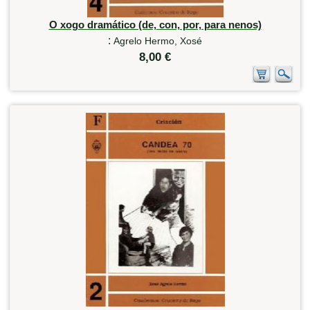
O xogo dramático (de, con, por, para nenos)
:
Agrelo Hermo, Xosé
8,00 €