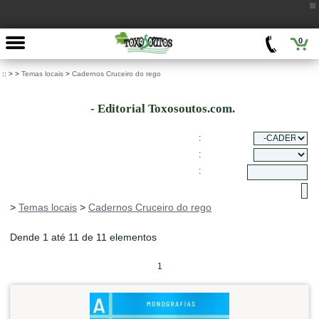
0
::
>
>
Temas locais
>
Cadernos Cruceiro do rego
- Editorial Toxosoutos.com.
:
:
:
>
Temas locais
>
Cadernos Cruceiro do rego
Dende 1 até 11 de 11 elementos
1