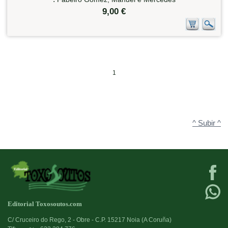
9,00 €
1
^ Subir ^
Editorial Toxosoutos.com
C/ Cruceiro do Rego, 2 - Obre - C.P. 15217 Noia (A Coruña)