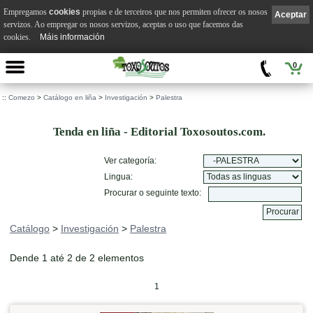
Empregamos
cookies
propias e de terceiros que nos permiten ofrecer os nosos
Aceptar
servizos. Ao empregar os nosos servizos, aceptas o uso que facemos das
cookies.
Máis información
0
::
Comezo
>
Catálogo en liña
>
Investigación
>
Palestra
Tenda en liña - Editorial Toxosoutos.com.
Ver categoría:
Lingua:
Procurar o seguinte texto:
Catálogo
>
Investigación
>
Palestra
Dende 1 até 2 de 2 elementos
1