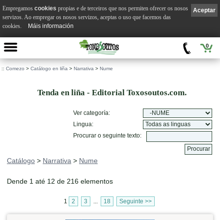
Empregamos
cookies
propias e de terceiros que nos permiten ofrecer os nosos
Aceptar
servizos. Ao empregar os nosos servizos, aceptas o uso que facemos das
cookies.
Máis información
0
::
Comezo
>
Catálogo en liña
>
Narrativa
>
Nume
Tenda en liña - Editorial Toxosoutos.com.
Ver categoría:
Lingua:
Procurar o seguinte texto:
Catálogo
>
Narrativa
>
Nume
Dende 1 até 12 de 216 elementos
1
2
3
...
18
Seguinte >>