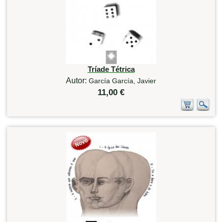
Tríade Tétrica
Autor:
García García, Javier
11,00 €