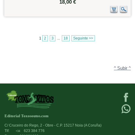
18,00 €
1
2
3
...
18
Seguinte >>
^ Subir ^
Editorial Toxosoutos.com
C/ Cruceiro do Rego, 2 - Obre - C.P. 15217 Noia (A Coruña)
Tlf:
623 384 776
+34