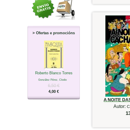
>
Ofertas e promocións
Roberto Blanco Torres
González Pérez, Clodio
6,50 €
4,00 €
A NOITE D
Autor:
C
1