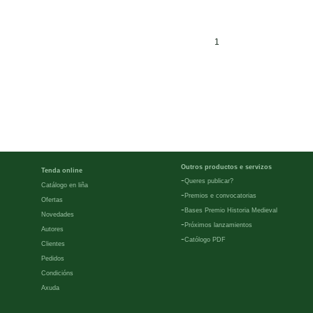
1
Outros productos e servizos
Tenda online
-
Queres publicar?
Catálogo en liña
-
Premios e convocatorias
Ofertas
-
Bases Premio Historia Medieval
Novedades
-
Próximos lanzamientos
Autores
-
Católogo PDF
Clientes
Pedidos
Condicións
Axuda