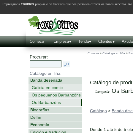
Empregamos
cookies
propias e de terceiros que nos permiten ofrecer os nosos servizos. A
Comezo
Empresa
Tenda
Clientes
Axuda
::
Comezo
>
Catálogo en liña
>
Ba
Procurar:
Catálogo en liña:
Banda deseñada
Catálogo de produ
Galicia en comic
Os Barb
Categoría:
Os pequenos Barbanzóns
Os Barbanzóns
Biografías
Catálogo
>
Banda dis
Delfín
Economía
Dende 1 até 5 de 5 el
Edición e tradución