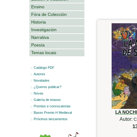
Ensino
Fóra de Colección
Historia
Investigación
Narrativa
Poesía
Temas locais
:.
Catálogo PDF
:.
Autores
:.
Novidades
:.
¿Queres publicar?
:.
Novas
:.
Galería de imaxes
:.
Premios e convocatorias
LA NOCH
:.
Bases Premio H Medieval
Autor:
C
:.
Próximos lanzamentos
1