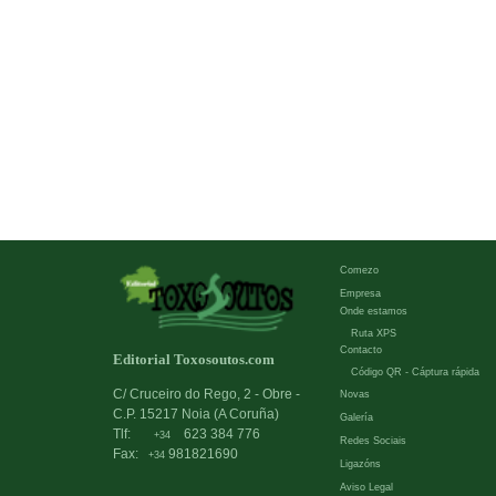
Comezo
Empresa
Onde estamos
Ruta XPS
Contacto
Editorial Toxosoutos.com
Código QR - Cáptura rápida
C/ Cruceiro do Rego, 2 - Obre -
Novas
C.P. 15217 Noia (A Coruña)
Galería
Tlf:
623 384 776
+34
Redes Sociais
Fax:
981821690
+34
Ligazóns
Aviso Legal