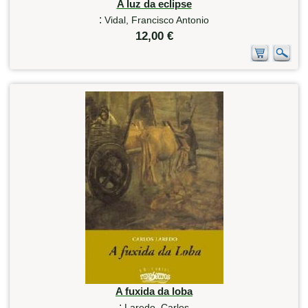
A luz da eclipse
:
Vidal, Francisco Antonio
12,00 €
A fuxida da loba
:
Laredo, Carlos