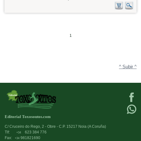
1
^ Subir ^
Editorial Toxosoutos.com
C/ Cruceiro do Rego, 2 - Obre - C.P. 15217 Noia (A Coruña)
Tlf:
623 384 776
+34
Fax:
981821690
+34