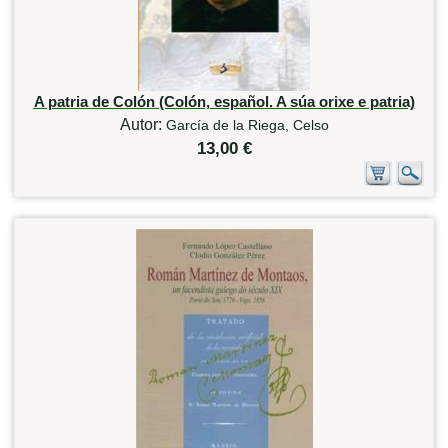
A patria de Colón (Colón, español. A súa orixe e patria)
Autor:
García de la Riega, Celso
13,00 €