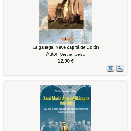
La gallega. Nave capitá de Colón
Autor:
García, Celso
12,00 €