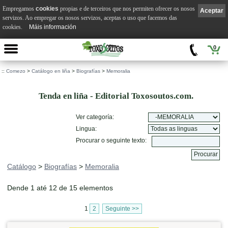
Empregamos
cookies
propias e de terceiros que nos permiten ofrecer os nosos
Aceptar
servizos. Ao empregar os nosos servizos, aceptas o uso que facemos das
cookies.
Máis información
0
::
Comezo
>
Catálogo en liña
>
Biografías
>
Memoralia
Tenda en liña - Editorial Toxosoutos.com.
Ver categoría:
Lingua:
Procurar o seguinte texto:
Catálogo
>
Biografías
>
Memoralia
Dende 1 até 12 de 15 elementos
1
2
Seguinte >>