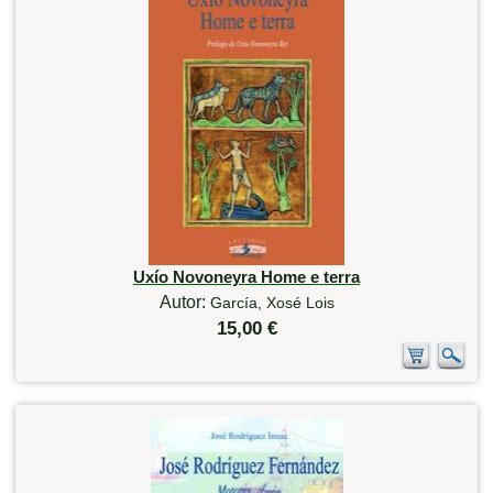
Uxío Novoneyra Home e terra
Autor:
García, Xosé Lois
15,00 €