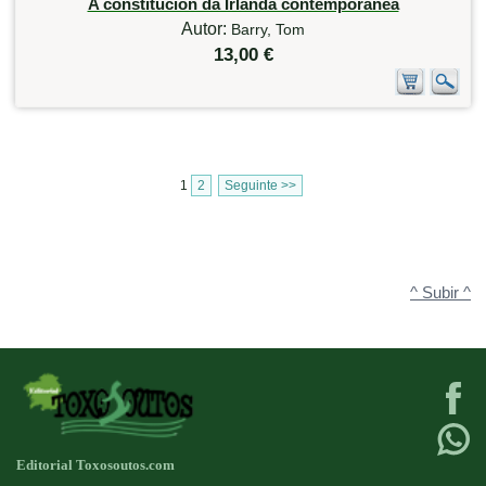
A constitución da Irlanda contemporánea
Autor:
Barry, Tom
13,00 €
1
2
Seguinte >>
^ Subir ^
Editorial Toxosoutos.com