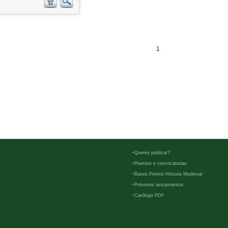
1
-
Queres publicar?
-
Premios e convocatorias
-
Bases Premio Historia Medieval
-
Próximos lanzamientos
-
Católogo PDF