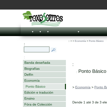
::
>
>
Economía
>
Ponto Básico
:
:
Banda deseñada
:
Biografías
Ponto Básico
:
Delfín
Economía
Ponto Básico
>
Economía
>
Ponto B
Edición e tradución
Ensino
Dende 1 até 3 de 3 el
Fóra de Colección