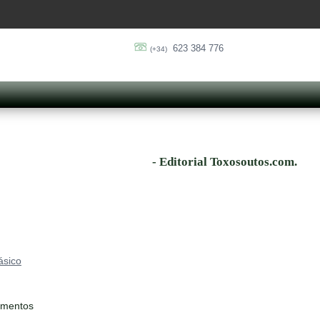
623 384 776
(+34)
- Editorial Toxosoutos.com.
ásico
ementos