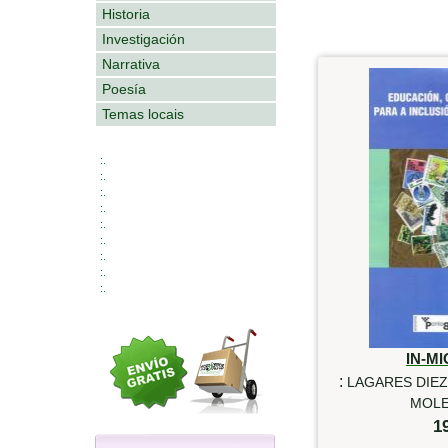
Historia
Investigación
Narrativa
Poesía
Temas locais
:.
:.
:.
:.
:.
:.
:.
:.
:.
IN-M
:
LAGARES DIEZ
MOLE
1