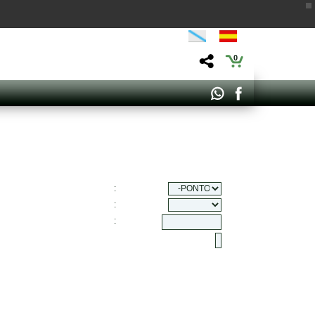
0
:
:
: