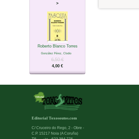
>
Roberto Blanco Torres
González Pérez, Clodio
6,50 €
4,00 €
Editorial Toxosoutos.com
C/ Cruceiro do Rego, 2 - Obre -
C.P. 15217 Noia (A Coruña)