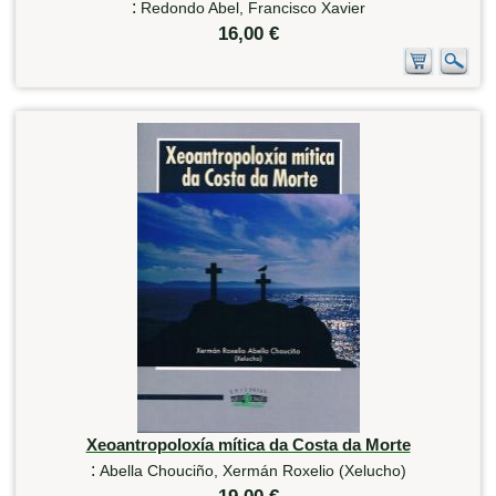
:
Redondo Abel, Francisco Xavier
16,00 €
Xeoantropoloxía mítica da Costa da Morte
:
Abella Chouciño, Xermán Roxelio (Xelucho)