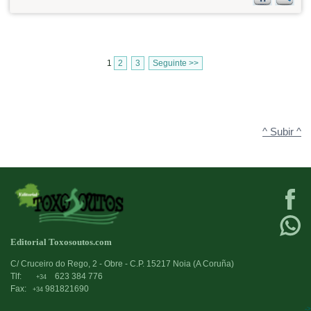
1
2
3
Seguinte >>
^ Subir ^
Editorial Toxosoutos.com
C/ Cruceiro do Rego, 2 - Obre - C.P. 15217 Noia (A Coruña)
Tlf:
623 384 776
+34
Fax:
981821690
+34
->