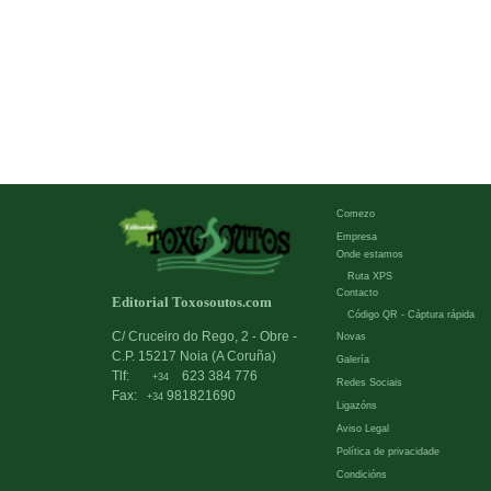
Comezo
Empresa
Onde estamos
Ruta XPS
Contacto
Editorial Toxosoutos.com
Código QR - Cáptura rápida
C/ Cruceiro do Rego, 2 - Obre -
Novas
C.P. 15217 Noia (A Coruña)
Galería
Tlf:
623 384 776
+34
Redes Sociais
Fax:
981821690
+34
Ligazóns
Aviso Legal
Política de privacidade
Condicións