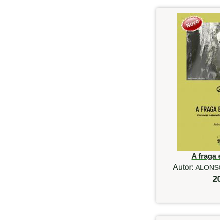
A fraga 
Autor:
ALONSO
2