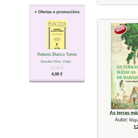
>
Ofertas e promocións
Roberto Blanco Torres
González Pérez, Clodio
6,50 €
4,00 €
As terras má
Autor:
Migu
1