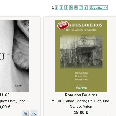
1
2
3
4
5
6
7
8
Seguinte >>
U+63
Rota dos Boieiros
Autor:
uez Liste, José
Cando, María; De Díaz,Tino;
Cando, Antón
3,00 €
18,00 €