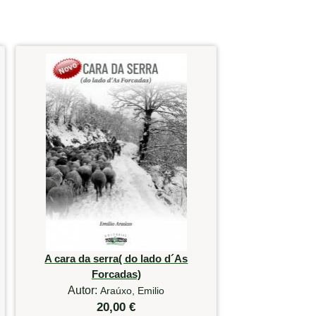
A cara da serra( do lado d´As
Forcadas)
Autor:
Araúxo, Emilio
20,00 €