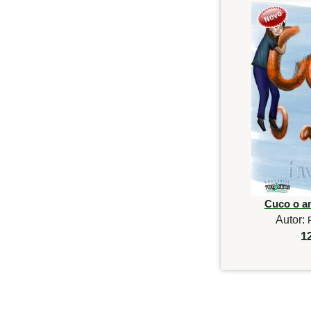
Cuco o am
Autor:
1