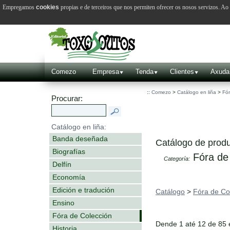
Empregamos
cookies
propias e de terceiros que nos permiten ofrecer os nosos servizos. A
Comezo
Empresa
Tenda
Clientes
Axuda
::
Comezo
>
Catálogo en liña
>
Fór
Procurar:
Catálogo en liña:
Banda deseñada
Catálogo de produ
Biografías
Fóra de
Categoría:
Delfín
Economía
Edición e tradución
Catálogo
>
Fóra de Co
Ensino
Fóra de Colección
Dende 1 até 12 de 85
Historia