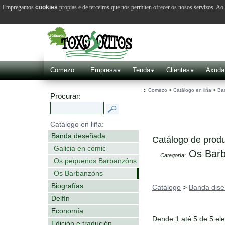
Empregamos
cookies
propias e de terceiros que nos permiten ofrecer os nosos servizos. A
Comezo
Empresa
Tenda
Clientes
Axuda
::
Comezo
>
Catálogo en liña
>
Ba
Procurar:
Catálogo en liña:
Banda deseñada
Catálogo de produ
Galicia en comic
Os Barb
Categoría:
Os pequenos Barbanzóns
Os Barbanzóns
Biografías
Catálogo
>
Banda dis
Delfín
Economía
Dende 1 até 5 de 5 el
Edición e tradución