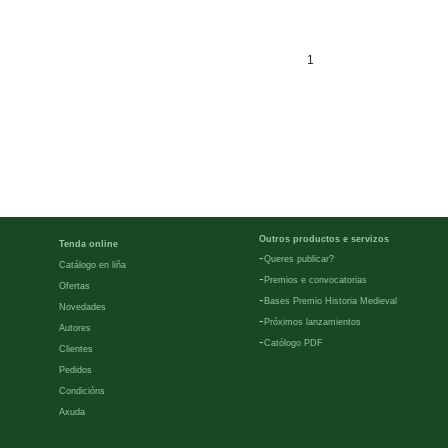
1
Outros productos e servizos
Tenda online
-
Queres publicar?
Catálogo en liña
-
Premios e convocatorias
Ofertas
-
Bases Premio Historia Medieval
Novedades
-
Próximos lanzamientos
Autores
-
Católogo PDF
Clientes
Pedidos
Condicións
Axuda