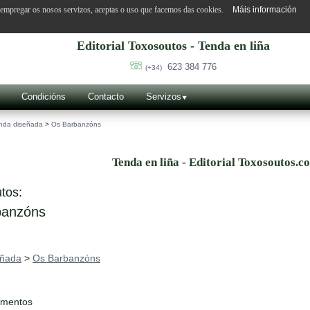
o empregar os nosos servizos, aceptas o uso que facemos das cookies.
Máis información
Editorial Toxosoutos - Tenda en liña
623 384 776
(+34)
Condicións
Contacto
Servizos
nda diseñada
>
Os Barbanzóns
Tenda en liña - Editorial Toxosoutos.c
tos:
anzóns
eñada
>
Os Barbanzóns
ementos