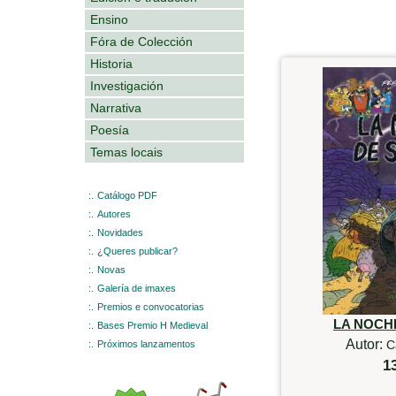
Ensino
Fóra de Colección
Historia
Investigación
Narrativa
Poesía
Temas locais
:.
Catálogo PDF
:.
Autores
:.
Novidades
:.
¿Queres publicar?
:.
Novas
:.
Galería de imaxes
:.
Premios e convocatorias
LA NOCH
:.
Bases Premio H Medieval
Autor:
C
:.
Próximos lanzamentos
1