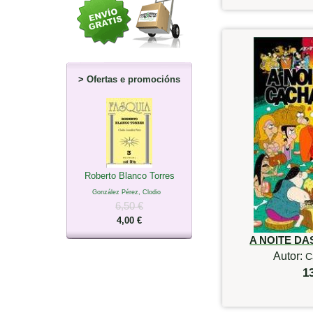
>
Ofertas e promocións
Roberto Blanco Torres
González Pérez, Clodio
6,50 €
4,00 €
A NOITE D
Autor:
C
1