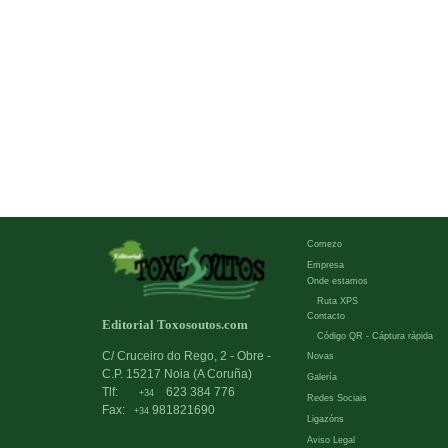
Comezo
Empresa
Onde estamos
Ruta XPS
Contacto
Editorial Toxosoutos.com
Código QR - Cáptura rápida
C/ Cruceiro do Rego, 2 - Obre -
Novas
C.P. 15217 Noia (A Coruña)
Galería
Tlf:
623 384 776
+34
Redes Sociais
Fax:
981821690
+34
Ligazóns
Aviso Legal