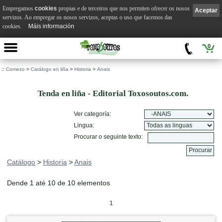
Empregamos
cookies
propias e de terceiros que nos permiten ofrecer os nosos
Aceptar
servizos. Ao empregar os nosos servizos, aceptas o uso que facemos das
cookies.
Máis información
0
::
Comezo
>
Catálogo en liña
>
Historia
>
Anais
Tenda en liña - Editorial Toxosoutos.com.
Ver categoría:
Lingua:
Procurar o seguinte texto:
Catálogo
>
Historia
>
Anais
Dende 1 até 10 de 10 elementos
1