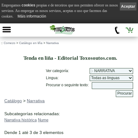
Empregamos
cookies
propias e de terceiros que nos permiten ofrecer os nosos
Aceptar
servizos. Ao empregar os nosos servizos, aceptas o uso que facemos das
cookies.
Máis información
0
::
Comezo
>
Catálogo en liña
>
Narrativa
Tenda en liña - Editorial Toxosoutos.com.
Ver categoría:
Lingua:
Procurar o seguinte texto:
Catálogo
>
Narrativa
Subcategorías relacionadas:
Narrativa histórica
Nume
Dende 1 até 3 de 3 elementos