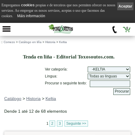
Empregamos
cookies
propias e de terceiros que nos permiten ofrecer os nosos
Aceptar
servizos. Ao empregar os nosos servizos, aceptas o uso que facemos das
cookies.
Máis información
0
::
Comezo
>
Catálogo en liña
>
Historia
>
Keltia
Tenda en liña - Editorial Toxosoutos.com.
Ver categoría:
Lingua:
Procurar o seguinte texto:
Catálogo
>
Historia
>
Keltia
Dende 1 até 12 de 68 elementos
1
2
3
Seguinte >>