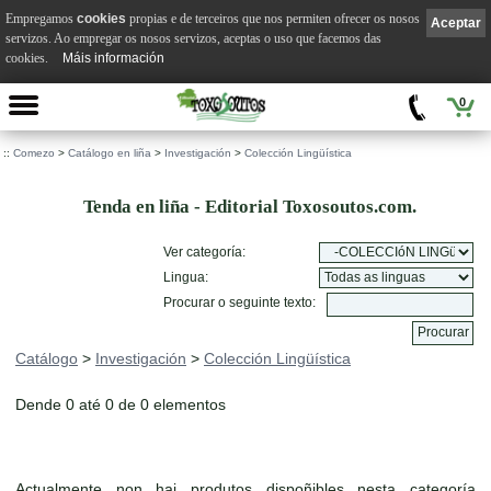
Empregamos
cookies
propias e de terceiros que nos permiten ofrecer os nosos
Aceptar
servizos. Ao empregar os nosos servizos, aceptas o uso que facemos das
cookies.
Máis información
0
::
Comezo
>
Catálogo en liña
>
Investigación
>
Colección Lingüística
Tenda en liña - Editorial Toxosoutos.com.
Ver categoría:
Lingua:
Procurar o seguinte texto:
Catálogo
>
Investigación
>
Colección Lingüística
Dende 0 até 0 de 0 elementos
Actualmente non hai produtos dispoñibles nesta categoría