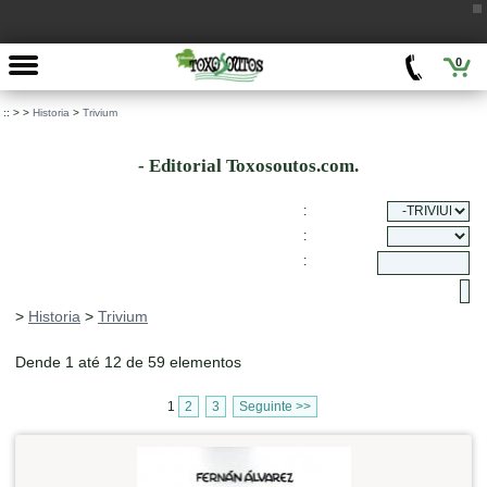
0
::
>
>
Historia
>
Trivium
- Editorial Toxosoutos.com.
:
:
:
>
Historia
>
Trivium
Dende 1 até 12 de 59 elementos
1
2
3
Seguinte >>