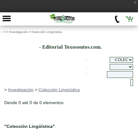
0
::
>
>
Investigación
>
Colección Lingüística
- Editorial Toxosoutos.com.
:
:
:
>
Investigación
>
Colección Lingüística
Dende 0 até 0 de 0 elementos
"Colección Lingüística"
.