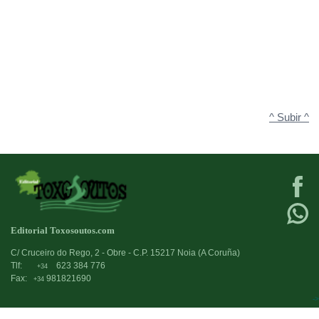
^ Subir ^
Editorial Toxosoutos.com
C/ Cruceiro do Rego, 2 - Obre - C.P. 15217 Noia (A Coruña)
Tlf:
623 384 776
+34
Fax:
981821690
+34
->