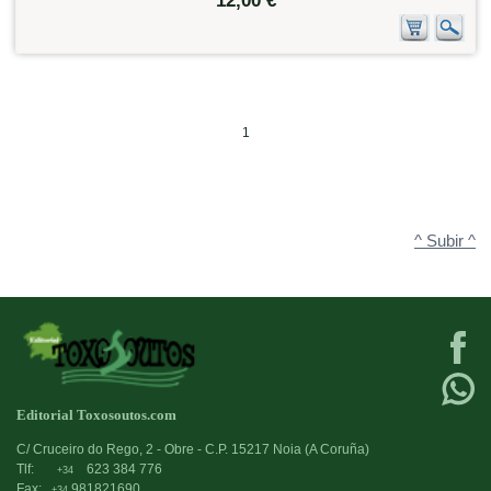
12,00 €
1
^ Subir ^
Editorial Toxosoutos.com
C/ Cruceiro do Rego, 2 - Obre - C.P. 15217 Noia (A Coruña)
Tlf:
623 384 776
+34
Fax:
981821690
+34