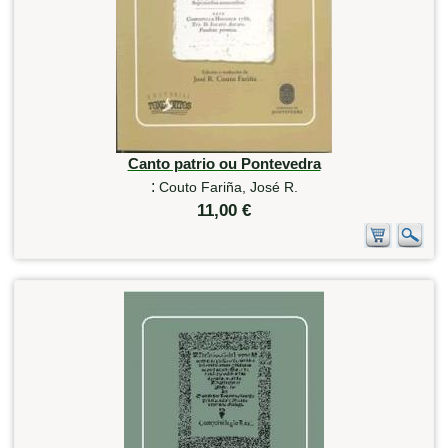
Canto patrio ou Pontevedra
:
Couto Fariña, José R.
11,00 €