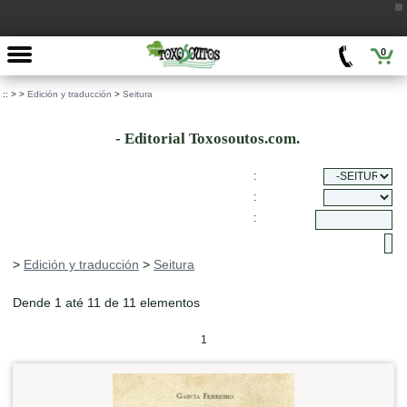
0
::
>
>
Edición y traducción
>
Seitura
- Editorial Toxosoutos.com.
:
:
:
>
Edición y traducción
>
Seitura
Dende 1 até 11 de 11 elementos
1