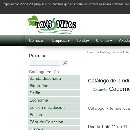
Empregamos
cookies
propias e de terceiros que nos permiten ofrecer os nosos servizos. A
Comezo
Empresa
Tenda
Clientes
Axuda
::
Comezo
>
Catálogo en liña
>
Tem
Procurar:
Catálogo en liña:
Banda deseñada
Catálogo de produ
Biografías
Caderno
Categoría:
Delfín
Economía
Edición e tradución
Catálogo
>
Temas loca
Ensino
Fóra de Colección
Dende 1 até 11 de 11 
Historia