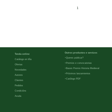
1
Outros productos e servizos
Tenda online
-
Queres publicar?
Catálogo en liña
-
Premios e convocatorias
Ofertas
-
Bases Premio Historia Medieval
Novedades
-
Próximos lanzamientos
Autores
-
Católogo PDF
Clientes
Pedidos
Condicións
Axuda