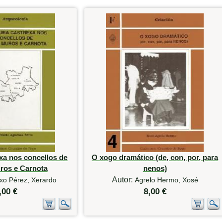
exa nos concellos de
O xogo dramático (de, con, por, para
ros e Carnota
nenos)
Autor:
xo Pérez, Xerardo
Agrelo Hermo, Xosé
,00 €
8,00 €