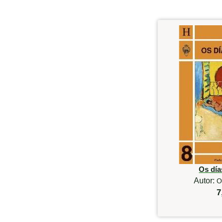
Os día
Autor:
O
7