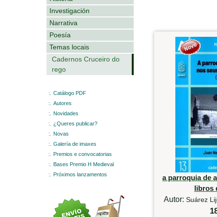
Investigación
Narrativa
Poesía
Temas locais
Cadernos Cruceiro do
rego
:.
Catálogo PDF
:.
Autores
:.
Novidades
:.
¿Queres publicar?
:.
Novas
:.
Galería de imaxes
:.
Premios e convocatorias
:.
Bases Premio H Medieval
:.
Próximos lanzamentos
a parroquia de 
libros 
Autor:
Suárez Li
1