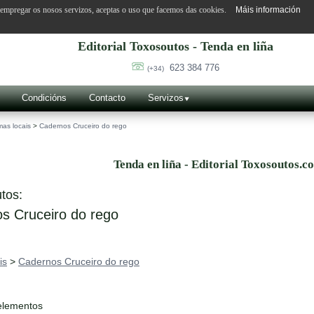
o empregar os nosos servizos, aceptas o uso que facemos das cookies.
Máis información
Editorial Toxosoutos - Tenda en liña
623 384 776
(+34)
Condicións
Contacto
Servizos
as locais
>
Cadernos Cruceiro do rego
Tenda en liña - Editorial Toxosoutos.c
tos:
s Cruceiro do rego
is
>
Cadernos Cruceiro do rego
elementos