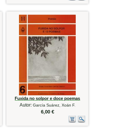
Fuxida no solpor e doce poemas
Autor:
García Suárez, Xoán F.
6,00 €