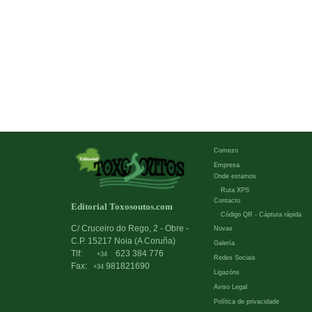
Comezo
Empresa
Onde estamos
Ruta XPS
Contacto
Editorial Toxosoutos.com
Código QR - Cáptura rápida
C/ Cruceiro do Rego, 2 - Obre -
Novas
C.P. 15217 Noia (A Coruña)
Galería
Tlf:
623 384 776
+34
Redes Sociais
Fax:
981821690
+34
Ligazóns
Aviso Legal
Política de privacidade