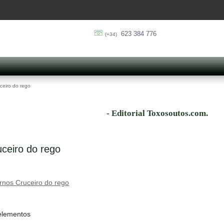
623 384 776
(+34)
ceiro do rego
- Editorial Toxosoutos.com.
ceiro do rego
nos Cruceiro do rego
elementos