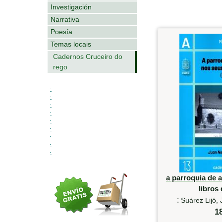
Investigación
Narrativa
Poesía
Temas locais
Cadernos Cruceiro do
rego
:.
:.
:.
:.
:.
:.
:.
:.
:.
a parroquia de 
libros 
:
Suárez Lijó
1