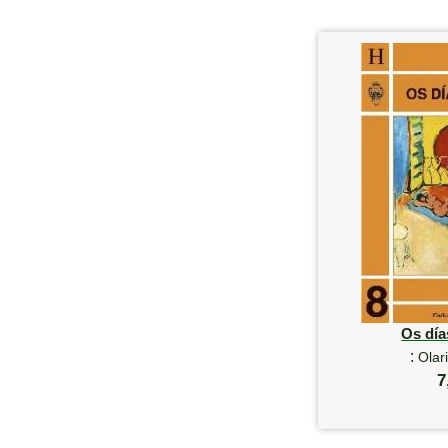
Os día
:
Olar
7