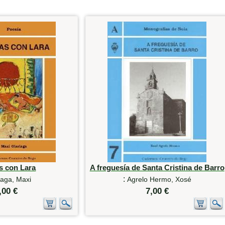
s con Lara
A freguesía de Santa Cristina de Barro
:
iaga, Maxi
Agrelo Hermo, Xosé
,00 €
7,00 €