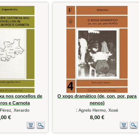
exa nos concellos de
O xogo dramático (de, con, por, para
ros e Carnota
nenos)
:
Pérez, Xerardo
Agrelo Hermo, Xosé
,00 €
8,00 €