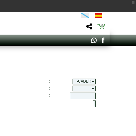
0
:
:
: