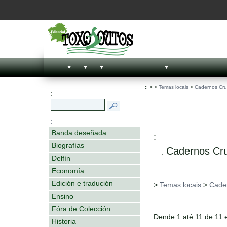
::
>
>
Temas locais
>
Cadernos Cru
:
:
Banda deseñada
:
Biografías
Cadernos Cru
:
Delfín
Economía
Edición e tradución
>
Temas locais
>
Cader
Ensino
Fóra de Colección
Dende 1 até 11 de 11 
Historia