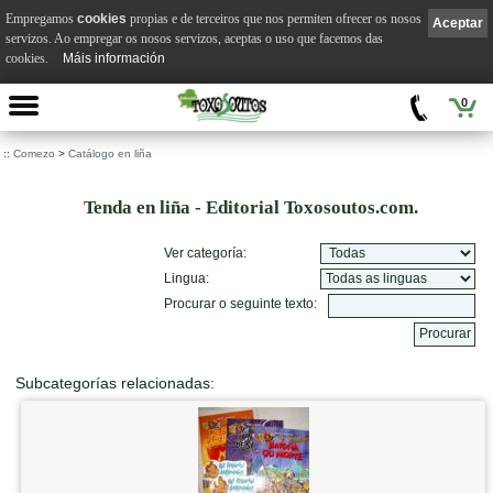
Empregamos
cookies
propias e de terceiros que nos permiten ofrecer os nosos
Aceptar
servizos. Ao empregar os nosos servizos, aceptas o uso que facemos das
cookies.
Máis información
0
::
Comezo
>
Catálogo en liña
Tenda en liña - Editorial Toxosoutos.com.
Ver categoría:
Lingua:
Procurar o seguinte texto:
Subcategorías relacionadas: