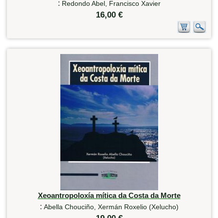
:
Redondo Abel, Francisco Xavier
16,00 €
Xeoantropoloxía mítica da Costa da Morte
:
Abella Chouciño, Xermán Roxelio (Xelucho)