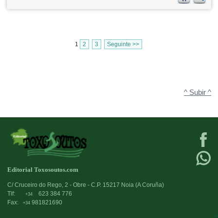
1
2
3
Seguinte >>
^ Subir ^
Editorial Toxosoutos.com
C/ Cruceiro do Rego, 2 - Obre - C.P. 15217 Noia (A Coruña)
Tlf:
623 384 776
+34
Fax:
981821690
+34
->