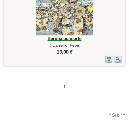
Baroña ou morte
:
Carreiro, Pepe
13,00 €
1
^ Subir ^