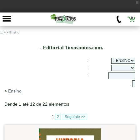
0
::
>
>
Ensino
- Editorial Toxosoutos.com.
:
:
:
>
Ensino
Dende 1 até 12 de 22 elementos
1
2
Seguinte >>