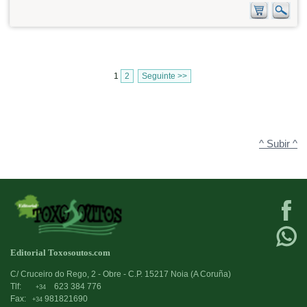
1
2
Seguinte >>
^ Subir ^
Editorial Toxosoutos.com
C/ Cruceiro do Rego, 2 - Obre - C.P. 15217 Noia (A Coruña)
Tlf:
623 384 776
+34
Fax:
981821690
+34