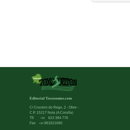
Editorial Toxosoutos.com
C/ Cruceiro do Rego, 2 - Obre -
C.P. 15217 Noia (A Coruña)
Tlf:
623 384 776
+34
Fax:
981821690
+34