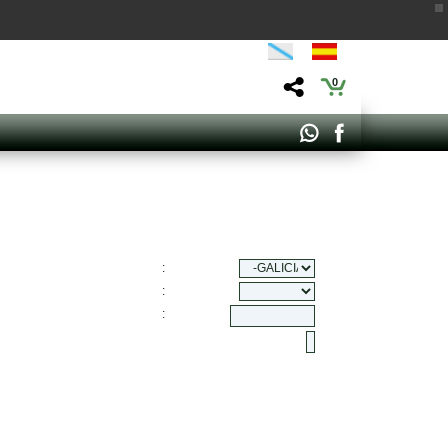
0
:
:
: