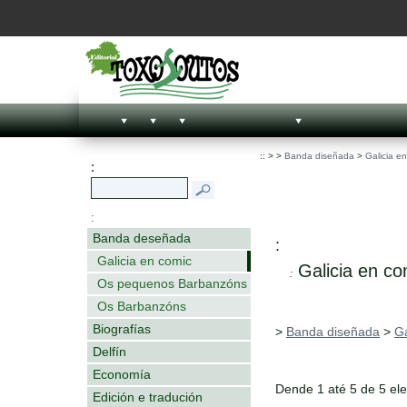
::
>
>
Banda diseñada
>
Galicia e
:
:
Banda deseñada
:
Galicia en comic
Galicia en co
:
Os pequenos Barbanzóns
Os Barbanzóns
Biografías
>
Banda diseñada
>
Ga
Delfín
Economía
Dende 1 até 5 de 5 el
Edición e tradución