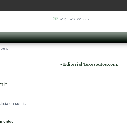
623 384 776
(+34)
n comic
- Editorial Toxosoutos.com.
mic
licia en comic
ementos