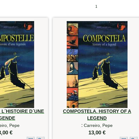
1
L´HISTOIRE D´UNE
COMPOSTELA. HISTORY OF A
GENDE
LEGEND
:
eiro, Pepe
Carreiro, Pepe
3,00 €
13,00 €