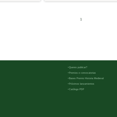
1
-
Queres publicar?
-
Premios e convocatorias
-
Bases Premio Historia Medieval
-
Próximos lanzamientos
-
Católogo PDF