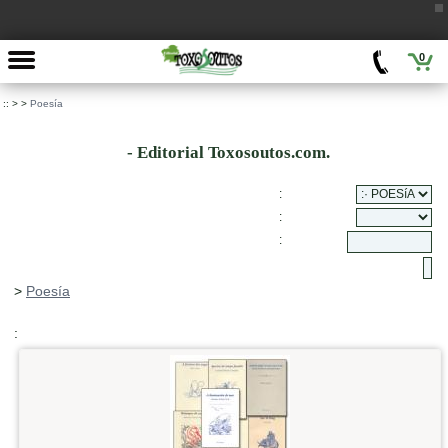
0
::
>
>
Poesía
- Editorial Toxosoutos.com.
:
:
:
>
Poesía
: