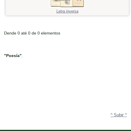
Letra inversa
Dende 0 até 0 de 0 elementos
"Poesía"
.
^ Subir ^