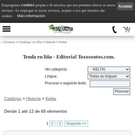
Empregamos
cookies
propias e de terceiros que nos permiten ofrecer os nosos
Aceptar
servizos. Ao empregar os nosos servizos, aceptas o uso que facemos das
cookies.
Máis información
0
::
Comezo
>
Catálogo en liña
>
Historia
>
Keltia
Tenda en liña - Editorial Toxosoutos.com.
Ver categoría:
Lingua:
Procurar o seguinte texto:
Catálogo
>
Historia
>
Keltia
Dende 1 até 12 de 68 elementos
1
2
3
Seguinte >>