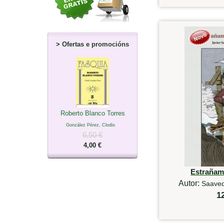
>
Ofertas e promocións
Roberto Blanco Torres
González Pérez, Clodio
6,50 €
4,00 €
Estrañam
Autor:
Saavedr
1