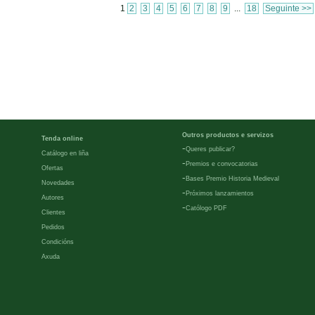
1
2
3
4
5
6
7
8
9
...
18
Seguinte >>
Outros productos e servizos
Tenda online
-
Queres publicar?
Catálogo en liña
-
Premios e convocatorias
Ofertas
-
Bases Premio Historia Medieval
Novedades
-
Próximos lanzamientos
Autores
-
Católogo PDF
Clientes
Pedidos
Condicións
Axuda