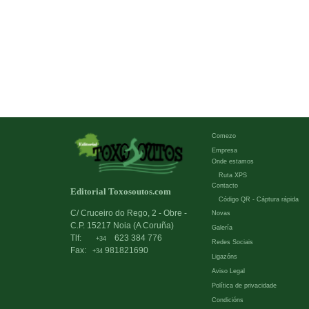
Comezo
Empresa
Onde estamos
Ruta XPS
Contacto
Editorial Toxosoutos.com
Código QR - Cáptura rápida
C/ Cruceiro do Rego, 2 - Obre -
Novas
C.P. 15217 Noia (A Coruña)
Galería
Tlf:
623 384 776
+34
Redes Sociais
Fax:
981821690
+34
Ligazóns
Aviso Legal
Política de privacidade
Condicións