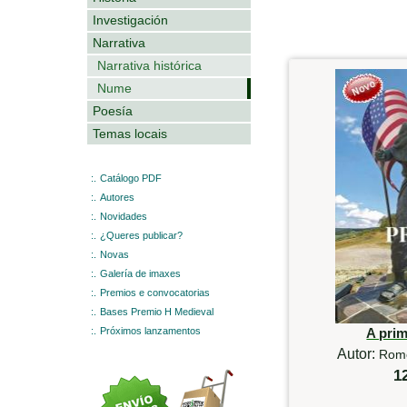
Investigación
Narrativa
Narrativa histórica
Nume
Poesía
Temas locais
:.
Catálogo PDF
:.
Autores
:.
Novidades
:.
¿Queres publicar?
:.
Novas
:.
Galería de imaxes
:.
Premios e convocatorias
:.
Bases Premio H Medieval
:.
Próximos lanzamentos
A pri
Autor:
Rome
1