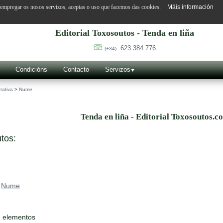
o empregar os nosos servizos, aceptas o uso que facemos das cookies.
Máis información
Editorial Toxosoutos - Tenda en liña
623 384 776
(+34)
Condicións
Contacto
Servizos
rativa
>
Nume
Tenda en liña - Editorial Toxosoutos.c
tos:
>
Nume
6 elementos