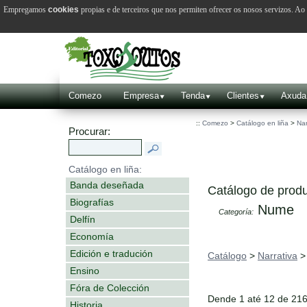
Empregamos
cookies
propias e de terceiros que nos permiten ofrecer os nosos servizos. A
Comezo
Empresa
Tenda
Clientes
Axuda
::
Comezo
>
Catálogo en liña
>
Nar
Procurar:
Catálogo en liña:
Banda deseñada
Catálogo de produ
Biografías
Nume
Categoría:
Delfín
Economía
Edición e tradución
Catálogo
>
Narrativa
Ensino
Fóra de Colección
Dende 1 até 12 de 21
Historia