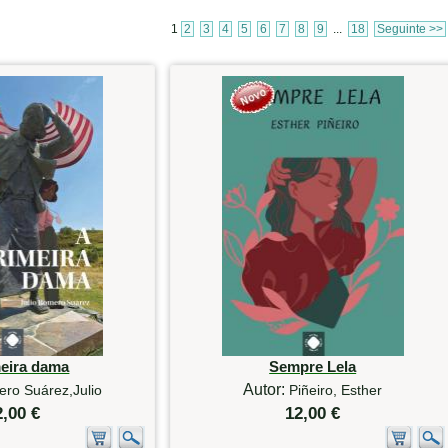
1
2
3
4
5
6
7
8
9
...
18
Seguinte >>
meira dama
Sempre Lela
Autor:
ro Suárez,Julio
Piñeiro, Esther
2,00 €
12,00 €