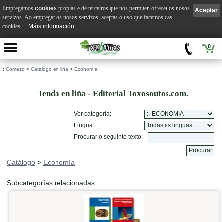
Empregamos
cookies
propias e de terceiros que nos permiten ofrecer os nosos
Aceptar
servizos. Ao empregar os nosos servizos, aceptas o uso que facemos das
cookies.
Máis información
0
::
Comezo
>
Catálogo en liña
>
Economía
Tenda en liña - Editorial Toxosoutos.com.
Ver categoría:
Lingua:
Procurar o seguinte texto:
Catálogo
>
Economía
Subcategorías relacionadas: