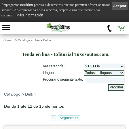
Empregamos
cookies
propias e de terceiros que nos permiten ofrecer os nosos
Aceptar
servizos. Ao empregar os nosos servizos, aceptas o uso que facemos das
cookies.
Máis información
0
::
Comezo
>
Catálogo en liña
>
Delfín
Tenda en liña - Editorial Toxosoutos.com.
Ver categoría:
Lingua:
Procurar o seguinte texto:
Catálogo
>
Delfín
Dende 1 até 12 de 15 elementos
1
2
Seguinte >>