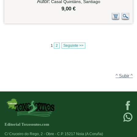
Autor:
Casal Quintáns, Santiago
9,00 €
1
2
Seguinte >>
^ Subir ^
Editorial Toxosoutos.com
C/ Cruceiro do Rego, 2 - Obre - C.P. 15217 Noia (A Coruña)