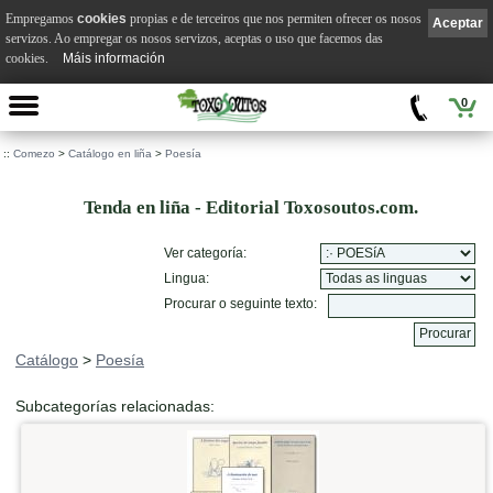
Empregamos
cookies
propias e de terceiros que nos permiten ofrecer os nosos
Aceptar
servizos. Ao empregar os nosos servizos, aceptas o uso que facemos das
cookies.
Máis información
0
::
Comezo
>
Catálogo en liña
>
Poesía
Tenda en liña - Editorial Toxosoutos.com.
Ver categoría:
Lingua:
Procurar o seguinte texto:
Catálogo
>
Poesía
Subcategorías relacionadas: