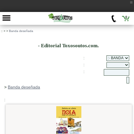
0
::
>
>
Banda deseñada
- Editorial Toxosoutos.com.
:
:
:
>
Banda deseñada
: